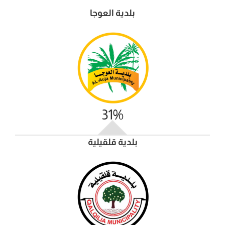
بلدية العوجا
31%
بلدية قلقيلية