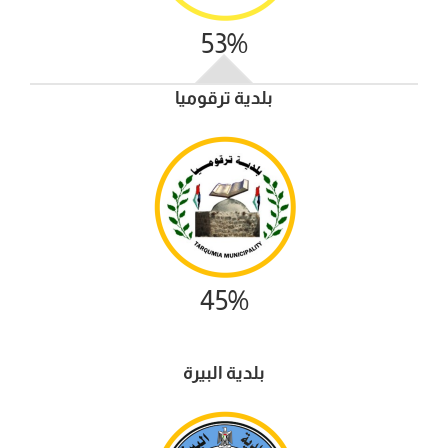
53%
بلدية ترقوميا
45%
بلدية البيرة