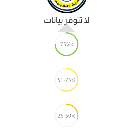
لا تتوفر بيانات
>75%
51-75%
26-50%