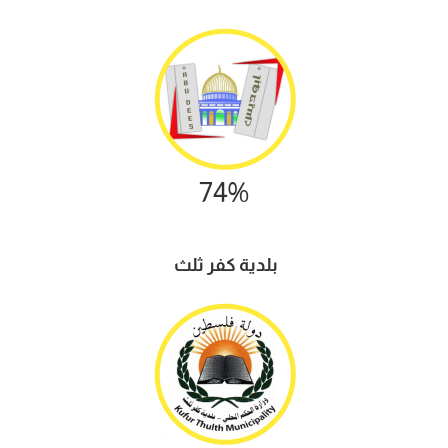
74%
بلدية كفر ثلث