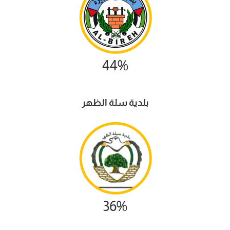
44%
بلدية سلة الظهر
36%