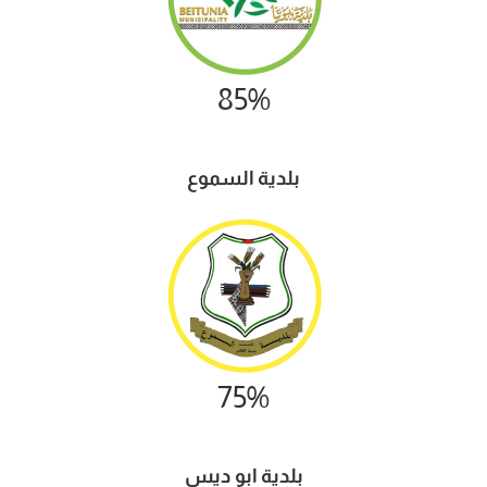
85%
بلدية
السموع
75%
بلدية ابو ديس