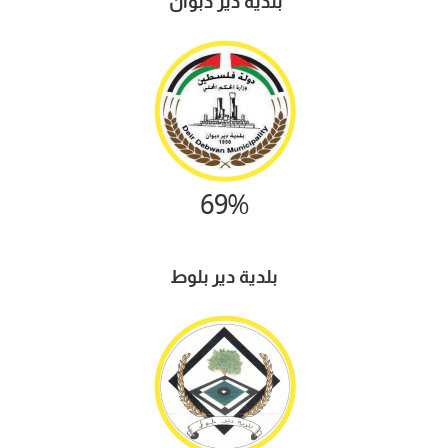
بلدية
دير دبوان
69%
بلدية دير بلوط