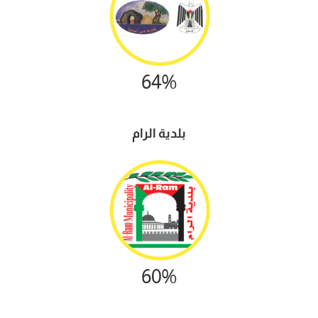
64%
بلدية
الرام
60%