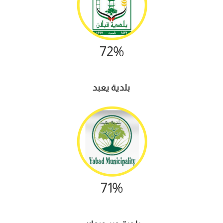
72%
بلدية يعبد
71%