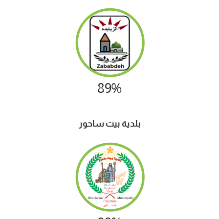
89%
بلدية بيت ساحور