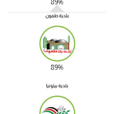
89%
بلدية طمون
89%
بلدية بيتونيا