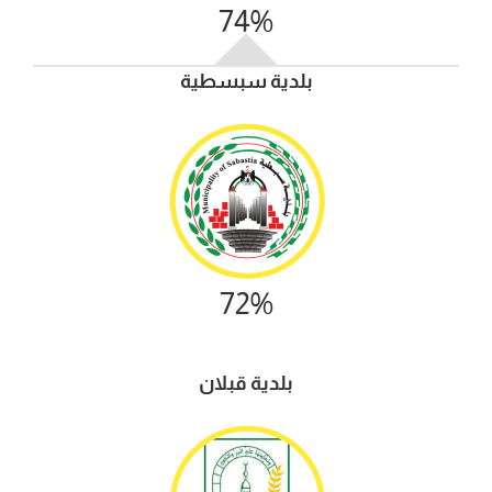
74%
بلدية
سبسطية
72%
بلدية قبلان