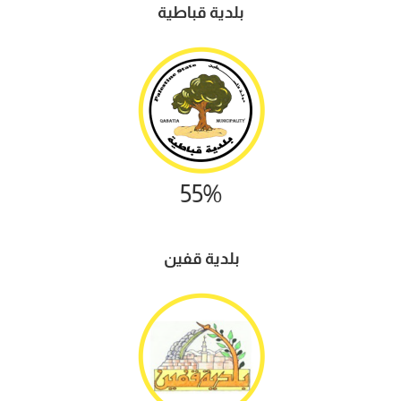
بلدية قباطية
55%
بلدية
قفين