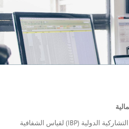
الية
تم تبني الاستمارة المعتمدة دولياً من قبل مؤسسة الموازنة التشاركية الدولية (IBP) لقياس الشفافية