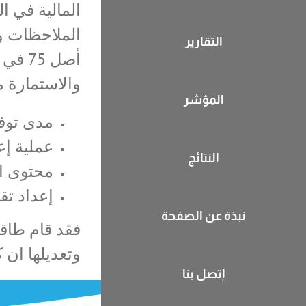
المالية في ا
التقارير
والاستمارة 
المؤشر
مدى توفر
عملية إعد
النتائج
محتوى ال
إعداد تقا
نبذة عن الصفحة
فقد قام طاقم
وتعديلها ان 
إتصل بنا